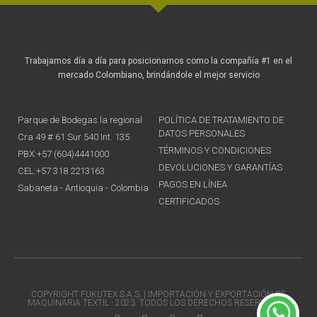
Trabajamos día a día para posicionarnos como la compañía #1 en el
mercado Colombiano, brindándole el mejor servicio
Parque de Bodegas la regional
POLÍTICA DE TRATAMIENTO DE
DATOS PERSONALES
Cra 49 # 61 Sur 540 Int. 135
TÉRMINOS Y CONDICIONES
PBX:+57 (604)4441000
DEVOLUCIONES Y GARANTÍAS
CEL:+57 318 2213163
PAGOS EN LÍNEA
Sabaneta - Antioquia - Colombia
CERTIFICADOS
COPYRIGHT FUKUTEX S.A.S. | IMPORTACIÓN Y EXPORTACIÓN DE
MAQUINARIA TEXTIL - 2023. TODOS LOS DERECHOS RESERVADOS.