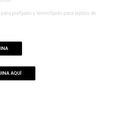
para prefijado y termofijado para tejidos de
INA
INA AQUÍ