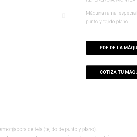
Máquina rama, especial 
punto y tejido plano
PDF DE LA MÁQU
COTIZA TU MÁQU
rmofijadora de tela (tejido de punto y plano).