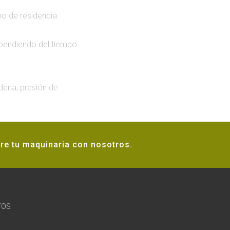
po de residencia
ependiendo del tiempo
dena, presión de
re tu maquinaria con nosotros.
TOS