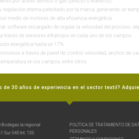
iento por aceite térmico o gas (directo o indirecto).
y regulación interna patentado por la marca, generando un tiem
, por medio de motores de alta eficiencia energética.
al: software encargado de regular la velocidad del proceso, d
a a través de sensores infrarrojos en cada uno de los campos.
ción energética hasta un 17%.
procesos a través de panel de control: velocidad, anchos de ca
 temperatura en los campos, entre otros.
de 30 años de experiencia en el sector textil? Adquie
 Bodegas la regional
POLÍTICA DE TRATAMIENTO DE DA
PERSONALES
61 Sur 540 Int. 135