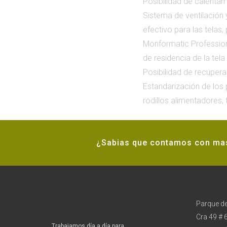
Posibilidad de calentam
Sistema de ventilación 
efectivo para las telas
Monformatic Profession
de residencia de la tel
Posibilidad de recupera
Estandarización de los 
rodillos alimentadores,
¿Sabias que contamos con mas 
Parque de
Cra 49 # 
Trabajamos día a día para