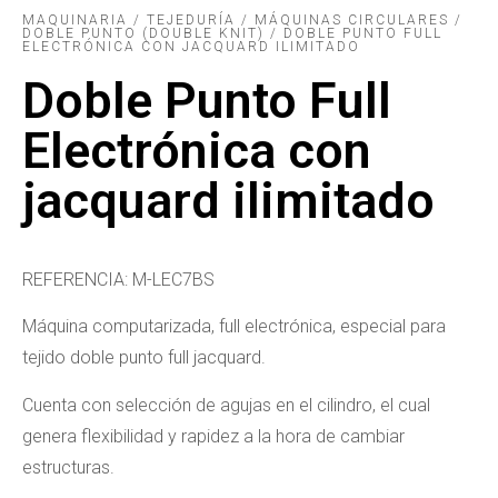
MAQUINARIA / TEJEDURÍA / MÁQUINAS CIRCULARES /
DOBLE PUNTO (DOUBLE KNIT) / DOBLE PUNTO FULL
ELECTRÓNICA CON JACQUARD ILIMITADO
Doble Punto Full
Electrónica con
jacquard ilimitado
REFERENCIA: M-LEC7BS
Máquina computarizada, full electrónica, especial para
tejido doble punto full jacquard.
Cuenta con selección de agujas en el cilindro, el cual
genera flexibilidad y rapidez a la hora de cambiar
estructuras.