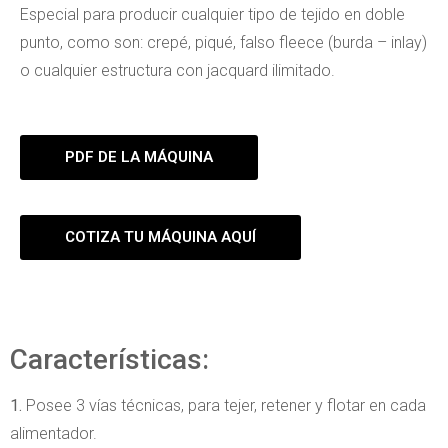
Especial para producir cualquier tipo de tejido en doble
punto, como son: crepé, piqué, falso fleece (burda – inlay)
o cualquier estructura con jacquard ilimitado.
PDF DE LA MÁQUINA
COTIZA TU MÁQUINA AQUÍ
Características:
1.
Posee 3 vías técnicas, para tejer, retener y flotar en cada
alimentador.